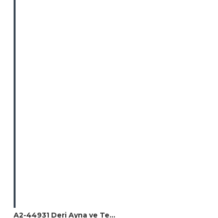
A2-44931 Deri Ayna ve Telefon Standı