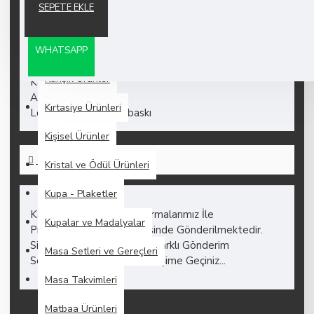
AÇIKLAMA
SEPETE EKLE
Gemici Takvimler
Kalemler
Malzeme: PU / Polyester
WHATSAPP
Ebat: 26 x 25,5 x 3 cm
Karışık Ürünler
Kapasite: 5 Wats
Ambalaj: Kutu
Kırtasiye Ürünleri
Logo Uygulama: UV baskı
Kişisel Ürünler
KARGO VE TESLIMAT
Kristal ve Ödül Ürünleri
Kupa - Plaketler
Kargo Anlaşmalı Kargo Firmalarımız İle
Kupalar ve Madalyalar
Promosyonstore Garantisinde Gönderilmektedir.
Siparişteki Ürün Hacmi ve Farklı Gönderim
Masa Setleri ve Gereçleri
Seçenekleri İçin Lütfen İletişime Geçiniz...
Masa Takvimleri
Matbaa Ürünleri