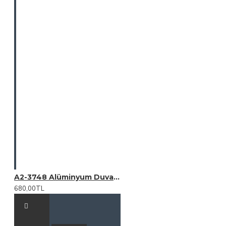
A2-3748 Alüminyum Duvar Saati (350 mm)
680,00TL