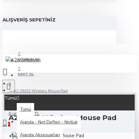
ALIŞVERIŞ SEPETINIZ
OTURUM AÇ
KAYIT OL
A2-28152 Wireless Mouse Pad
Tümü
Tümü
0 ürün - 0,00TL
A2-28152 Wireless Mouse Pad
Ajanda - Not Defteri - Notluk
0
Ajanda Aksesuarları
Alışveriş sepetiniz boş!