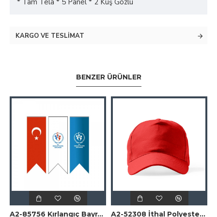
* Tam Tela * 5 Panel * 2 Kuş Gözlü
KARGO VE TESLIMAT
BENZER ÜRÜNLER
A2-85756 Kırlangıç Bayrak 50x150 cm
A2-52308 İthal Polyester Şapka