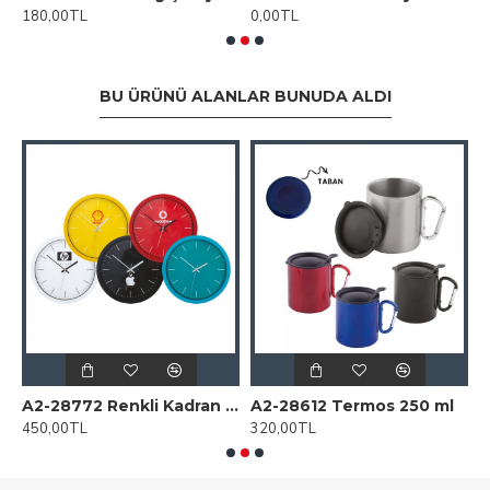
180,00TL
0,00TL
0
BU ÜRÜNÜ ALANLAR BUNUDA ALDI
 Duvar Saati
A2-28772 Renkli Kadran Plastik Duvar Saati
A2-28612 Termos 250 ml
450,00TL
320,00TL
1