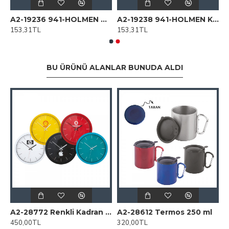
56 923-914 Beyaz Termo Deri Defter
A2-19236 941-HOLMEN Gri-Mat Termo Deri̇ Defter (Holmen Kitap Kağıdı)
A2-19238 941-HOLMEN Kırmızı Termo Deri̇ Defter (Holmen Kitap Kağıdı)
153,31TL
153,31TL
BU ÜRÜNÜ ALANLAR BUNUDA ALDI
 Duvar Saati
A2-28772 Renkli Kadran Plastik Duvar Saati
A2-28612 Termos 250 ml
450,00TL
320,00TL
1