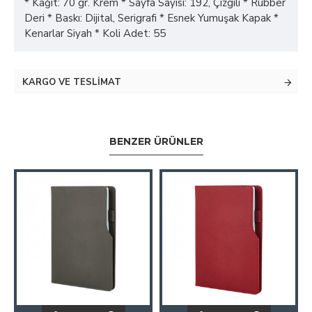
* Kağıt: 70 gr. Krem * Sayfa Sayısı: 192, Çizgili * Rubber
Deri * Baskı: Dijital, Serigrafi * Esnek Yumuşak Kapak *
Kenarlar Siyah * Koli Adet: 55
KARGO VE TESLIMAT
BENZER ÜRÜNLER