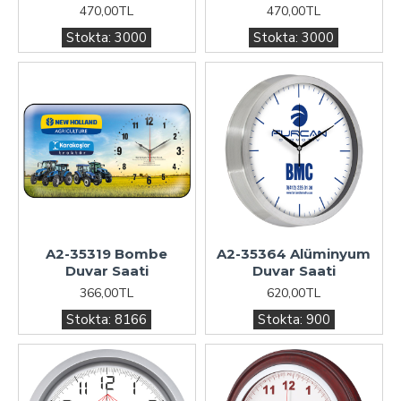
470,00TL
470,00TL
Stokta:
3000
Stokta:
3000
A2-35319 Bombe
A2-35364 Alüminyum
Duvar Saati
Duvar Saati
366,00TL
620,00TL
Stokta:
8166
Stokta:
900