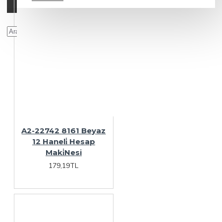
A2-22742 8161 Beyaz
12 Haneli̇ Hesap
Maki̇Nesi
179,19TL