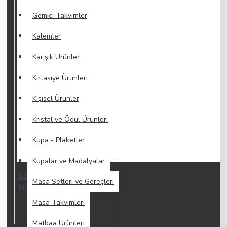
Gemici Takvimler
Kalemler
Karışık Ürünler
Kırtasiye Ürünleri
Kişisel Ürünler
Kristal ve Ödül Ürünleri
Kupa - Plaketler
Kupalar ve Madalyalar
A2-15618 2321 Beyaz 12
Masa Setleri ve Gereçleri
Haneli̇ Hesap Maki̇Nesi
477,84TL
Masa Takvimleri
Matbaa Ürünleri