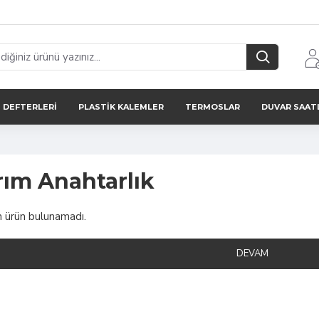
 DEFTERLERI
PLASTIK KALEMLER
TERMOSLAR
DUVAR SAAT
rım Anahtarlık
n ürün bulunamadı.
DEVAM