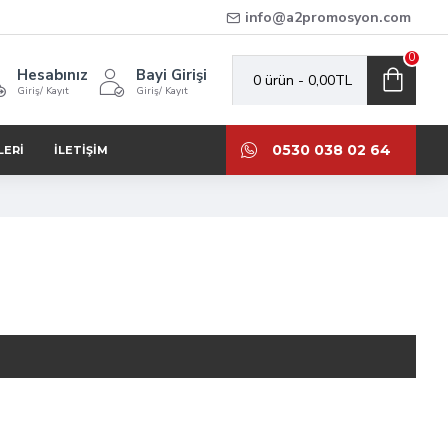
info@a2promosyon.com
0
Hesabınız
Bayi Girişi
0 ürün - 0,00TL
Giriş/ Kayıt
Giriş/ Kayıt
0530 038 02 64
LERI
İLETIŞIM