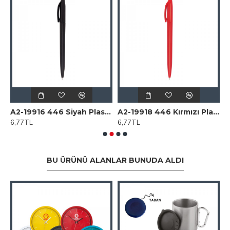
lastik Tükenmez Kalem
A2-19916 446 Siyah Plastik Tükenmez Kalem
A2-19918 446 Kırmızı Plastik Tükenmez Kalem
6,77TL
6,77TL
6
BU ÜRÜNÜ ALANLAR BUNUDA ALDI