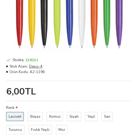
Stokta:
218211
Stok Alanı:
Depo-4
Ürün Kodu:
A2-1196
6,00TL
Renk
Lacivert
Beyaz
Kırmızı
Siyah
Yeşil
Sarı
Turuncu
Fıstık Yeşili
Mor