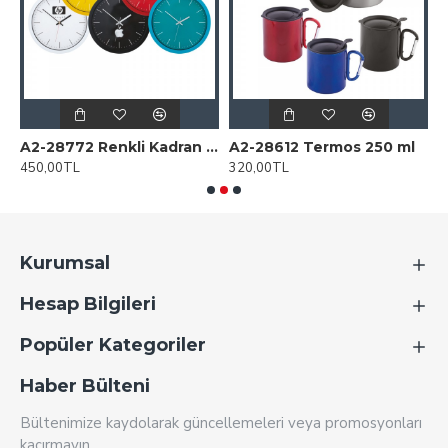
 Duvar Saati
A2-28772 Renkli Kadran Plastik Duvar Saati
A2-28612 Termos 250 ml
450,00TL
320,00TL
1
Kurumsal
Hesap Bilgileri
Popüler Kategoriler
Haber Bülteni
Bültenimize kaydolarak güncellemeleri veya promosyonları
kaçırmayın.