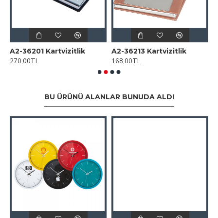
 5012 Metal Kartvizitlik
A2-36201 Kartvizitlik
A2-36213 Kartvizitlik
A
270,00TL
168,00TL
1
BU ÜRÜNÜ ALANLAR BUNUDA ALDI