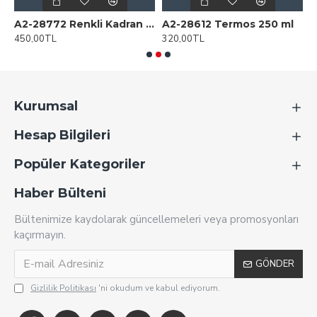
 Duvar Saati
A2-28772 Renkli Kadran Plastik Duvar Saati
A2-28612 Termos 250 ml
450,00TL
320,00TL
1
Kurumsal
Hesap Bilgileri
Popüler Kategoriler
Haber Bülteni
Bültenimize kaydolarak güncellemeleri veya promosyonları
kaçırmayın.
GÖNDER
Gizlilik Politikası
'ni okudum ve kabul ediyorum.