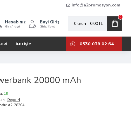
info@a2promosyon.com
0
Hesabınız
Bayi Girişi
0 ürün - 0,00TL
Giriş/ Kayıt
Giriş/ Kayıt
0530 038 02 64
LERI
İLETIŞIM
werbank 20000 mAh
a:
15
anı:
Depo-4
odu:
A2-28204