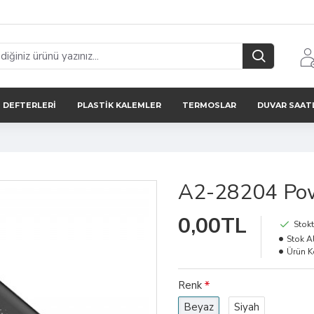
 DEFTERLERI
PLASTIK KALEMLER
TERMOSLAR
DUVAR SAAT
A2-28204 Po
0,00TL
Stokt
Stok Al
Ürün K
Renk
Beyaz
Siyah