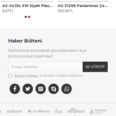
A2-24134 510 Siyah Plastik Tükenmez Kalem
A2-31296 Paslanmaz Çelik Oto Güneşlik
8,07TL
550,00TL
Haber Bülteni
Bültenimize kaydolarak güncellemeleri veya
promosyonları kaçırmayın.
GÖNDER
Gizlilik Politikası
'ni okudum ve kabul ediyorum.