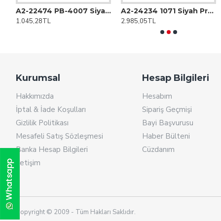
0000 Mah Powerbank
A2-22474 PB-4007 Siyah 10000 Mah Powerbank
A2-24234 1071 Siyah Premıum Powerbank Organizer Hediyelik Set
A2-25672 LeccePen Tükenmez Kalem
A2-21008 F-95-3
1.045,28TL
2.985,05TL
9,00TL
389,38TL
Kurumsal
Hesap Bilgileri
Hakkımızda
Hesabım
İptal & İade Koşulları
Sipariş Geçmişi
Gizlilik Politikası
Bayi Başvurusu
Mesafeli Satış Sözleşmesi
Haber Bülteni
Banka Hesap Bilgileri
Cüzdanım
İletişim
Copyright © 2009 - Tüm Hakları Saklıdır.